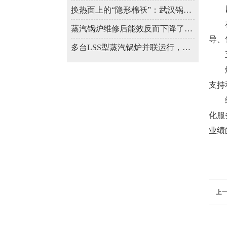
四
换热面上的“隐形棉袄”：武汉锅炉保养为何要定期清灰？
在销
蒸汽锅炉维修后能效反而下降了？大概率是这步调试没做到位
导、
多台LSS型蒸汽锅炉并联运行，如何避免水力失衡影响出力？
五
燃气
支持
综上
化服
业绩
上