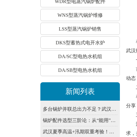
WDR型电蒸汽锅炉配件
WNS型蒸汽锅炉维修
LSS型蒸汽锅炉销售
在竞
DKS型蓄热式电开水炉
武汉
DA/SC型电热水机组
一
首先
DA/SB型电热水机组
动态
二
新闻列表
在与
分享
多台锅炉并联总出力不足？武汉锅炉销售公司教你排查水力失衡与调试痛点
三
锅炉配件选型三阶论：从“能用”到“好用”再到“耐用”的跨越
深入
武汉夏季高温+汛期双重考验！锅炉维修与停炉保养的“硬核指南”
求，